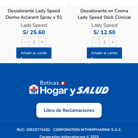
Desodorante Lady Speed
Desodorante en Crema
Dermo Aclarant Spray x 91
Lady Speed Stick Clinical
G – Pack
Antibacterial – Tubo 100 G
Lady Speed
Lady Speed
S/
25.60
S/
12.50
Añadir al carrito
Añadir al carrito
Libro de Reclamaciones
RUC: 20515774182 - CORPORATION INTHERPHARMA S.A.C.
Corporation Intherpharma © 2021