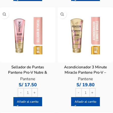
Sellador de Puntas
Acondicionador 3 Minute
Pantene Pro-V Nutre &
Miracle Pantene Pro-V –
Revitaliza Sérum – Tubo 90
Tubo 170 ML
Pantene
Pantene
ML
S/
17.50
S/
19.80
Añadir al carrito
Añadir al carrito