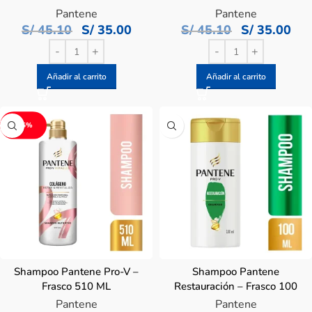
Pantene Pro V – Pack
Pro V – Pack
Pantene
Pantene
S/
45.10
S/
35.00
S/
45.10
S/
35.00
Añadir al carrito
Añadir al carrito
-15%
Shampoo Pantene Pro-V –
Shampoo Pantene
Frasco 510 ML
Restauración – Frasco 100
ML
Pantene
Pantene