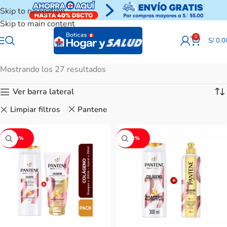
Skip to navigation
Skip to main content
0
S/
0.0
Mostrando los 27 resultados
Ver barra lateral
Limpiar filtros
Pantene
-24%
-22%