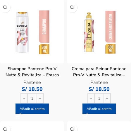
Shampoo Pantene Pro-V
Crema para Peinar Pantene
Nutre & Revitaliza – Frasco
Pro-V Nutre & Revitaliza –
300 ML
Frasco 300 ML
Pantene
Pantene
S/
18.50
S/
18.50
Añadir al carrito
Añadir al carrito