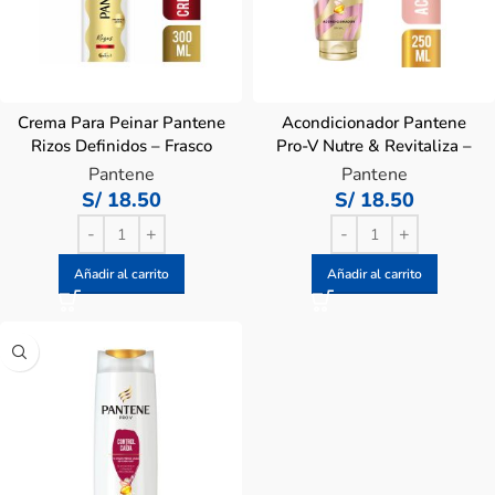
Crema Para Peinar Pantene
Acondicionador Pantene
Rizos Definidos – Frasco
Pro-V Nutre & Revitaliza –
300 Ml
Tubo 250 ML
Pantene
Pantene
S/
18.50
S/
18.50
Añadir al carrito
Añadir al carrito