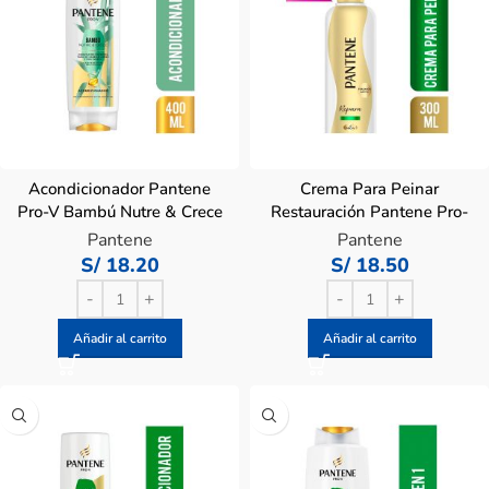
Acondicionador Pantene
Crema Para Peinar
Pro-V Bambú Nutre & Crece
Restauración Pantene Pro-
– Frasco 400 ML
V – Frasco 300 ML
Pantene
Pantene
S/
18.20
S/
18.50
Añadir al carrito
Añadir al carrito