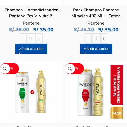
Shampoo + Acondicionador
Pack Shampoo Pantene
Pantene Pro-V Nutre &
Miracles 400 ML + Crema
Revitaliza – Pack 300mL +
para Peinar 300 ML
Pantene
Pantene
250mL
S/
46.00
S/
35.00
S/
45.10
S/
35.00
Añadir al carrito
Añadir al carrito
-22%
-22%