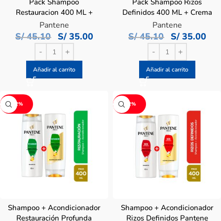
Pack Shampoo
Pack Shampoo Rizos
Restauracion 400 ML +
Definidos 400 ML + Crema
Crema para Peinar 300 ML
para Peinar 300 ML
Pantene
Pantene
S/
45.10
S/
35.00
S/
45.10
S/
35.00
Añadir al carrito
Añadir al carrito
-22%
-22%
Shampoo + Acondicionador
Shampoo + Acondicionador
Restauración Profunda
Rizos Definidos Pantene