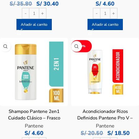
S/
35.80
S/
30.40
S/
4.60
Añadir al carrito
Añadir al carrito
-10%
Shampoo Pantene 2en1
Acondicionador Rizos
Cuidado Clásico – Frasco
Definidos Pantene Pro V –
100 ML
Frasco 400 Ml
Pantene
Pantene
S/
4.60
S/
20.50
S/
18.50