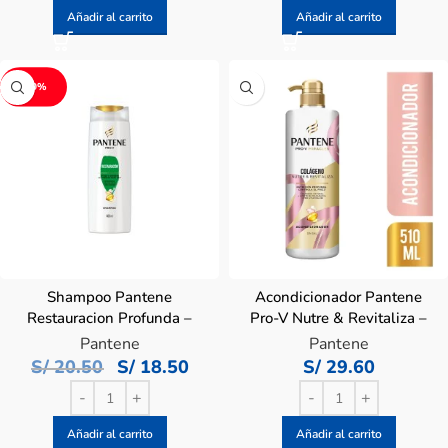
Añadir al carrito
Añadir al carrito
-10%
Shampoo Pantene
Acondicionador Pantene
Restauracion Profunda –
Pro-V Nutre & Revitaliza –
Frasco 400 Ml
Frasco 510 ML
Pantene
Pantene
S/
20.50
S/
18.50
S/
29.60
Añadir al carrito
Añadir al carrito