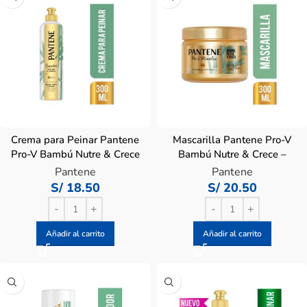
Crema para Peinar Pantene
Mascarilla Pantene Pro-V
Pro-V Bambú Nutre & Crece
Bambú Nutre & Crece –
– Frasco 300 ML
Pote 300 ML
Pantene
Pantene
S/
18.50
S/
20.50
Añadir al carrito
Añadir al carrito