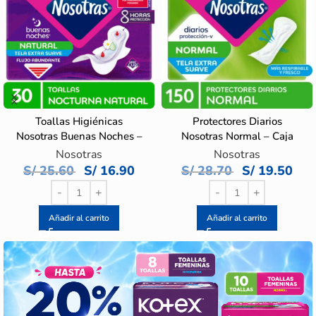
Toallas Higiénicas
Protectores Diarios
Nosotras Buenas Noches –
Nosotras Normal – Caja
Bolsa 30 UN
150 UN
Nosotras
Nosotras
S/
25.60
S/
16.90
S/
28.70
S/
19.50
Añadir al carrito
Añadir al carrito