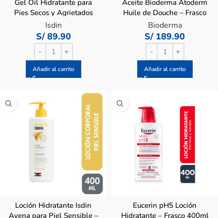
Gel Oil Hidratante para
Aceite Bioderma Atoderm
Pies Secos y Agrietados
Huile de Douche – Frasco
Ureadin Podos Isdin – Tubo
1000ml
Isdin
Bioderma
75 ML
S/
89.90
S/
189.90
Añadir al carrito
Añadir al carrito
Loción Hidratante Isdin
Eucerin pH5 Loción
Avena para Piel Sensible –
Hidratante – Frasco 400ml