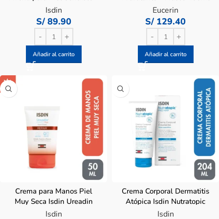
Frasco 400 ML
Isdin
Eucerin
S/
89.90
S/
129.40
Añadir al carrito
Añadir al carrito
Crema para Manos Piel
Crema Corporal Dermatitis
Muy Seca Isdin Ureadin
Atópica Isdin Nutratopic
Plus Repair Q10 – Tubo 50
Pro-AMP – Frasco 204 ML
Isdin
Isdin