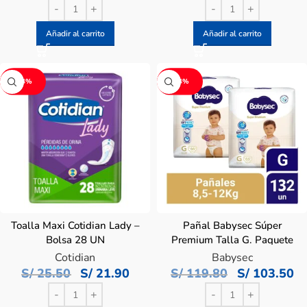
Añadir al carrito
Añadir al carrito
-14%
-14%
Toalla Maxi Cotidian Lady –
Pañal Babysec Súper
Bolsa 28 UN
Premium Talla G. Paquete
66 UN – Duopack
Cotidian
Babysec
S/
25.50
S/
21.90
S/
119.80
S/
103.50