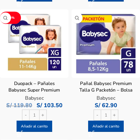
-14%
Duopack – Pañales
Pañal Babysec Premium
Babysec Super Premium
Talla G Packetón – Bolsa
Talla XG – Bolsa 60 UN
78 UN
Babysec
Babysec
S/
119.80
S/
103.50
S/
62.90
Añadir al carrito
Añadir al carrito