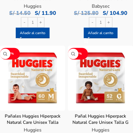
Bolsa 20 Un
(Packetón)
Huggies
Babysec
S/
14.50
S/
11.90
S/
125.80
S/
104.90
Añadir al carrito
Añadir al carrito
-17%
-17%
Pañales Huggies Hiperpack
Pañal Huggies Hiperpack
Natural Care Unisex Talla
Natural Care Unisex Talla G
M – Bolsa 60 UN
– Bolsa 52 UN
Huggies
Huggies