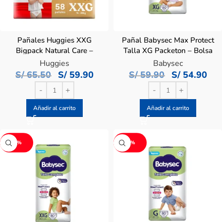
Pañales Huggies XXG
Pañal Babysec Max Protect
Bigpack Natural Care –
Talla XG Packeton – Bolsa
Bolsa 58 UN
80 UN
Huggies
Babysec
S/
65.50
S/
59.90
S/
59.90
S/
54.90
Añadir al carrito
Añadir al carrito
-8%
-8%