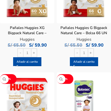
Pañales Huggies XG
Pañales Huggies G Bigpack
Bigpack Natural Care –
Natural Care – Bolsa 66 UN
Bolsa 60 UN
Huggies
Huggies
S/
65.50
S/
59.90
S/
65.50
S/
59.90
Añadir al carrito
Añadir al carrito
-9%
-8%