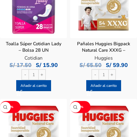
Toalla Súper Cotidian Lady
Pañales Huggies Bigpack
– Bolsa 28 UN
Natural Care XXXG –
Paquete 54 UN
Cotidian
Huggies
S/
17.50
S/
15.90
S/
65.50
S/
59.90
Añadir al carrito
Añadir al carrito
-9%
-9%