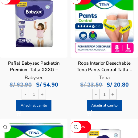
Pañal Babysec Packetón
Ropa Interior Desechable
Premium Talla XXXG –
Tena Pants Control Talla L
Bolsa 74 UN
– Bolsa 8 UN
Babysec
Tena
S/
62.90
S/
54.90
S/
23.50
S/
20.80
Añadir al carrito
Añadir al carrito
-11%