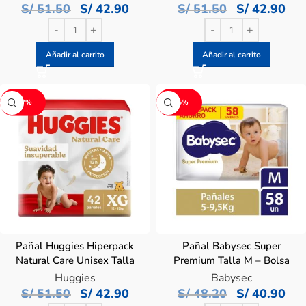
S/
51.50
S/
42.90
S/
51.50
S/
42.90
Añadir al carrito
Añadir al carrito
-17%
-15%
Pañal Huggies Hiperpack
Pañal Babysec Super
Natural Care Unisex Talla
Premium Talla M – Bolsa
XG – Bolsa 42 UN
58 Un
Huggies
Babysec
S/
51.50
S/
42.90
S/
48.20
S/
40.90