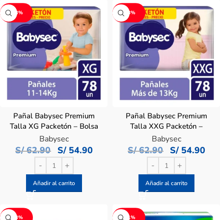
-13%
-13%
Pañal Babysec Premium
Pañal Babysec Premium
Talla XG Packetón – Bolsa
Talla XXG Packetón –
78 UN
Bolsa 78 UN
Babysec
Babysec
S/
62.90
S/
54.90
S/
62.90
S/
54.90
Añadir al carrito
Añadir al carrito
-13%
-11%