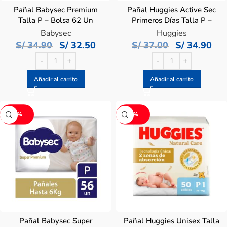
Pañal Babysec Premium
Pañal Huggies Active Sec
Talla P – Bolsa 62 Un
Primeros Días Talla P –
Bolsa 60 UN
Babysec
Huggies
S/
34.90
S/
32.50
S/
37.00
S/
34.90
Añadir al carrito
Añadir al carrito
-6%
-6%
Pañal Babysec Super
Pañal Huggies Unisex Talla