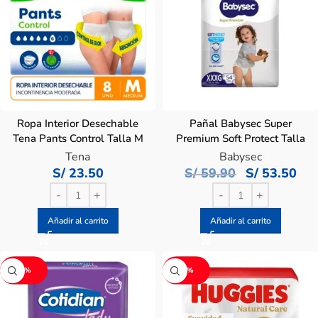
Ropa Interior Desechable
Pañal Babysec Super
Tena Pants Control Talla M
Premium Soft Protect Talla
– Bolsa 8 UN
XXXG – Bolsa 54 UN
Tena
Babysec
S/
23.50
S/
59.90
S/
53.50
Añadir al carrito
Añadir al carrito
-9%
-9%