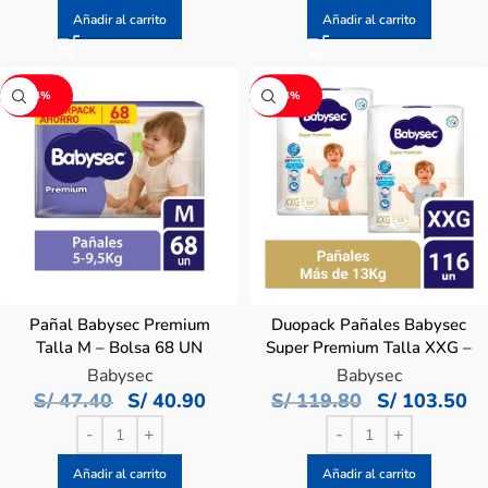
Añadir al carrito
Añadir al carrito
-14%
-14%
Pañal Babysec Premium
Duopack Pañales Babysec
Talla M – Bolsa 68 UN
Super Premium Talla XXG –
Bolsa 58 UN
Babysec
Babysec
S/
47.40
S/
40.90
S/
119.80
S/
103.50
Añadir al carrito
Añadir al carrito