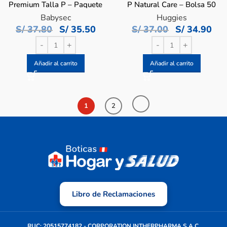
Premium Talla P – Paquete
P Natural Care – Bolsa 50
56 UN
UN
Babysec
Huggies
S/
37.80
S/
35.50
S/
37.00
S/
34.90
Añadir al carrito
Añadir al carrito
1
2
Libro de Reclamaciones
RUC: 20515774182 - CORPORATION INTHERPHARMA S.A.C.