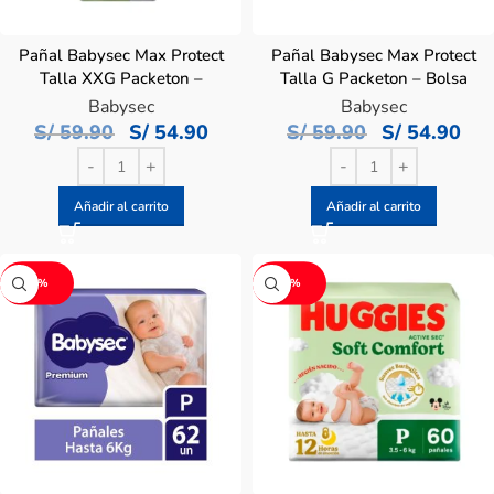
Pañal Babysec Max Protect
Pañal Babysec Max Protect
Talla XXG Packeton –
Talla G Packeton – Bolsa
Bolsa 80 UN
80 UN
Babysec
Babysec
S/
59.90
S/
54.90
S/
59.90
S/
54.90
Añadir al carrito
Añadir al carrito
-7%
-6%