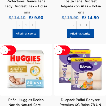
Protectores Diarios Tena
Toalla Tena Discreet
Lady Discreet Flex – Bolsa
Delgada con Alas – Bolsa
30 UN
24 UN
Tena
Tena
S/
14.10
S/
9.90
S/
19.90
S/
14.50
Añadir al carrito
Añadir al carrito
-18%
-17%
Pañal Huggies Recién
Duopack Pañal Babysec
Nacido Natural Care –
Premium XG Bolsa 78 UN