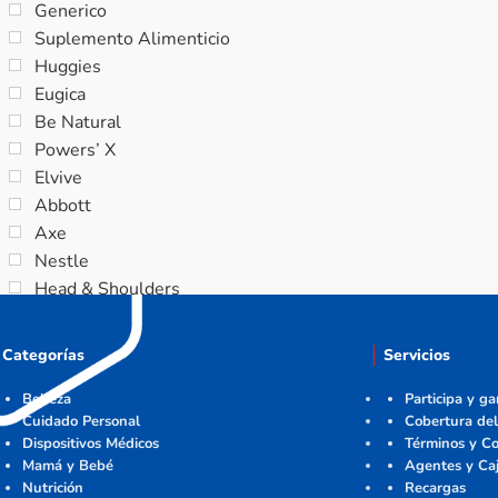
Generico
Suplemento Alimenticio
Huggies
Eugica
Be Natural
Powers’ X
Elvive
Abbott
Axe
Nestle
Head & Shoulders
Categorías
Servicios
Belleza
Participa y g
Cuidado Personal
Cobertura del
Dispositivos Médicos
Términos y Co
Mamá y Bebé
Agentes y Ca
Nutrición
Recargas