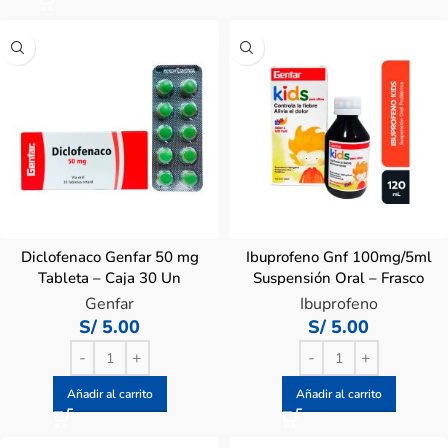
Diclofenaco Genfar 50 mg
Ibuprofeno Gnf 100mg/5ml
Tableta – Caja 30 Un
Suspensión Oral – Frasco
120 ML
Genfar
Ibuprofeno
S/
5.00
S/
5.00
Añadir al carrito
Añadir al carrito