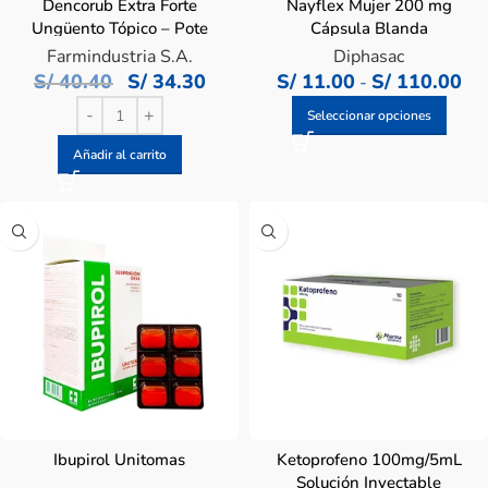
Dencorub Extra Forte
Nayflex Mujer 200 mg
Ungüento Tópico – Pote
Cápsula Blanda
100 G
Farmindustria S.A.
Diphasac
S/
40.40
S/
34.30
S/
11.00
S/
110.00
-
Seleccionar opciones
Añadir al carrito
Ibupirol Unitomas
Ketoprofeno 100mg/5mL
Solución Inyectable