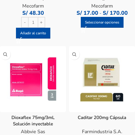
Recubiertas
Mecofarm
Mecofarm
S/
48.30
S/
17.00
S/
170.00
-
Seleccionar opciones
Añadir al carrito
Dioxaflex 75mg/3mL
Caditar 200mg Cápsula
Solución inyectable
Abbvie Sas
Farmindustria S.A.