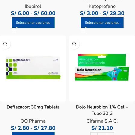
Ibupirol
Ketoprofeno
S/
6.00
S/
60.00
S/
3.00
S/
29.30
-
-
Seleccionar opciones
Seleccionar opciones
Deflazacort 30mg Tableta
Dolo Neurobion 1% Gel –
Tubo 30 G
OQ Pharma
Cifarma S.A.C.
S/
2.80
S/
27.80
S/
21.10
-