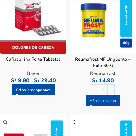
Cafiaspirina Forte Tabletas
Reumafrost NF Ungüento –
Pote 60 G
Bayer
Reumafrost
S/
9.80
S/
29.40
S/
14.90
-
Seleccionar opciones
Añadir al carrito