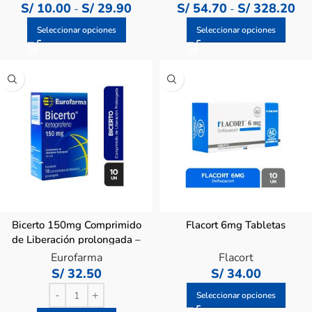
S/
10.00
S/
29.90
S/
54.70
S/
328.20
-
-
Seleccionar opciones
Seleccionar opciones
Bicerto 150mg Comprimido
Flacort 6mg Tabletas
de Liberación prolongada –
Caja 10 Un
Eurofarma
Flacort
S/
32.50
S/
34.00
Seleccionar opciones