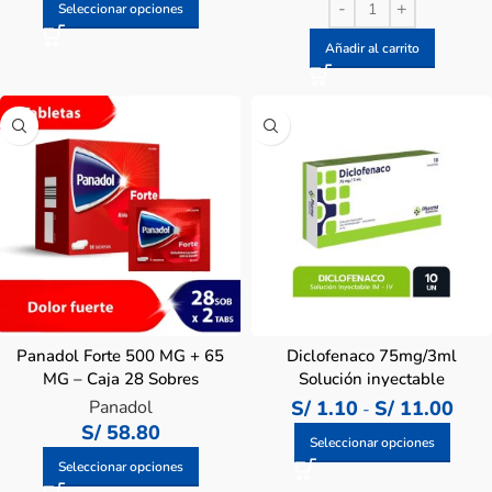
Seleccionar opciones
Añadir al carrito
Panadol Forte 500 MG + 65
Diclofenaco 75mg/3ml
MG – Caja 28 Sobres
Solución inyectable
Panadol
S/
1.10
S/
11.00
-
S/
58.80
Seleccionar opciones
Seleccionar opciones