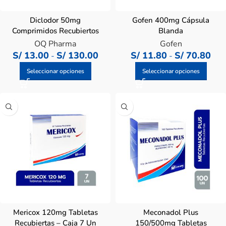
Diclodor 50mg
Gofen 400mg Cápsula
Comprimidos Recubiertos
Blanda
OQ Pharma
Gofen
S/
13.00
S/
130.00
S/
11.80
S/
70.80
-
-
Seleccionar opciones
Seleccionar opciones
Mericox 120mg Tabletas
Meconadol Plus
Recubiertas – Caja 7 Un
150/500mg Tabletas