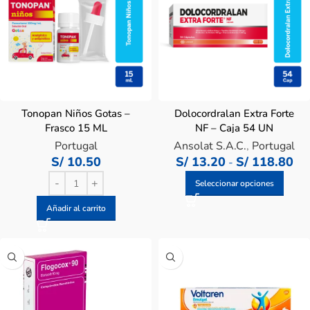
Tonopan Niños Gotas –
Dolocordralan Extra Forte
Frasco 15 ML
NF – Caja 54 UN
Portugal
Ansolat S.A.C.
,
Portugal
S/
10.50
S/
13.20
S/
118.80
-
Seleccionar opciones
Añadir al carrito