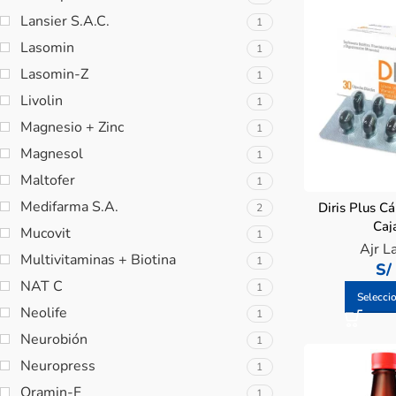
Lansier S.A.C.
1
Lasomin
1
Lasomin-Z
1
Livolin
1
Magnesio + Zinc
1
Magnesol
1
Maltofer
1
Medifarma S.A.
Diris Plus C
2
Caj
Mucovit
1
Ajr L
Multivitaminas + Biotina
1
S/
NAT C
1
Selecci
Neolife
1
Neurobión
1
Neuropress
1
Oramin-F
1