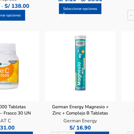
0
S/
138.00
-
Seleccionar opciones
onar opciones
000 Tabletas
German Energy Magnesio +
 – Frasco 30 UN
Zinc + Complejo B Tabletas
Efervescentes – Tubo 20 UN
Tab
AT C
German Energy
31.00
S/
16.90