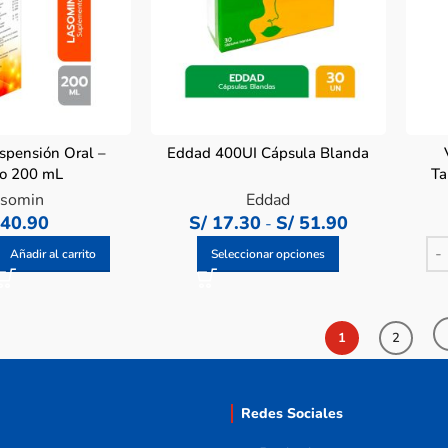
spensión Oral –
Eddad 400UI Cápsula Blanda
co 200 mL
Ta
somin
Eddad
40.90
S/
17.30
S/
51.90
-
Añadir al carrito
Seleccionar opciones
1
2
Redes Sociales