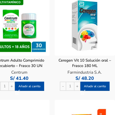
ntrum Adulto Comprimido
Ceregen Vit 10 Solución oral –
ecubierto – Frasco 30 UN
Frasco 180 ML
Centrum
Farmindustria S.A.
S/
41.40
S/
48.20
Añadir al carrito
Añadir al carrito