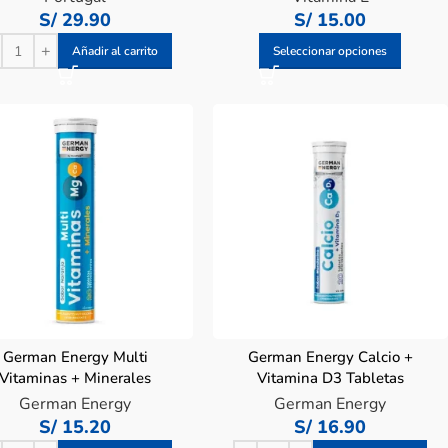
S/
29.90
S/
15.00
Añadir al carrito
Seleccionar opciones
German Energy Multi
German Energy Calcio +
Vitaminas + Minerales
Vitamina D3 Tabletas
letas Efervescentes – Tubo
Efervescentes – Tubo 20 UN
German Energy
German Energy
20 UN
S/
15.20
S/
16.90