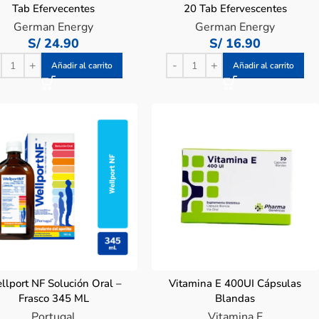
Tab Efervecentes
20 Tab Efervescentes
German Energy
German Energy
S/
24.90
S/
16.90
Añadir al carrito
Añadir al carrito
llport NF Solución Oral –
Vitamina E 400UI Cápsulas
Frasco 345 ML
Blandas
Portugal
Vitamina E