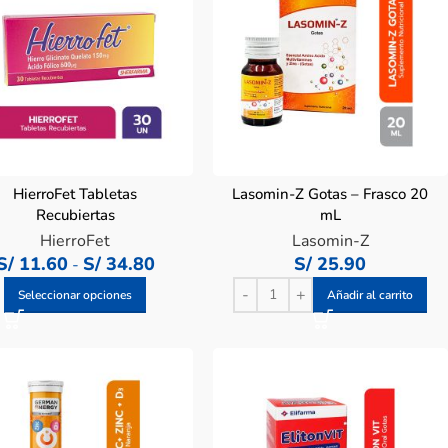
HierroFet Tabletas
Lasomin-Z Gotas – Frasco 20
Recubiertas
mL
HierroFet
Lasomin-Z
S/
11.60
S/
34.80
S/
25.90
-
Seleccionar opciones
Añadir al carrito