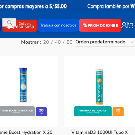
Delivery
Trabaja con nosotros
PROMOCIONES
650 5050
Mostrar
20
40
80
eme Boost Hydration X 20
VitaminaD3 1000UI Tubo X