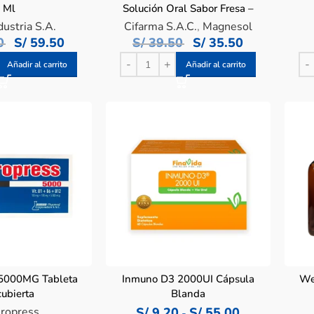
Ml
Solución Oral Sabor Fresa –
Pote 150 G
ustria S.A.
Cifarma S.A.C.
,
Magnesol
0
S/
59.50
S/
39.50
S/
35.50
Añadir al carrito
Añadir al carrito
 5000MG Tableta
Inmuno D3 2000UI Cápsula
We
ubierta
Blanda
ropress
S/
9.20
S/
55.00
-