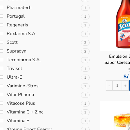
Pharmatech
1
Portugal
1
Regeneris
1
Roxfarma S.A.
1
Scott
2
Supradyn
2
Emulsión 
Tecnofarma S.A.
1
Sabor Cereza
Trivisol
1
S/
Ultra-B
1
Varimine-Stres
1
Vifor Pharma
1
Vitacose Plus
1
Vitamina C + Zinc
1
Vitamina E
1
Xtreme Boost Energy
1