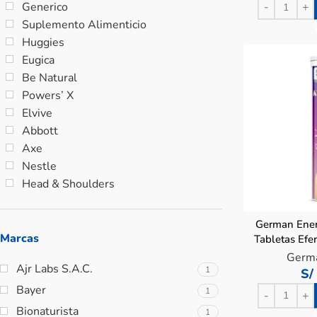
Generico
Suplemento Alimenticio
Huggies
Eugica
Be Natural
Powers’ X
Elvive
Abbott
Axe
Nestle
Head & Shoulders
German Ener
Marcas
Tabletas Efe
2
Germ
Ajr Labs S.A.C.
1
S/
Bayer
1
Bionaturista
1