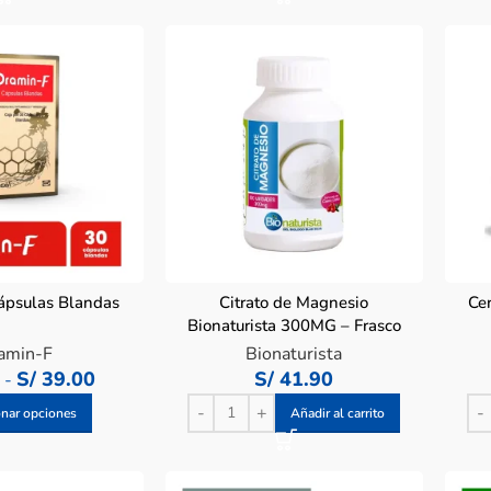
ápsulas Blandas
Citrato de Magnesio
Ce
Bionaturista 300MG – Frasco
100 UN
amin-F
Bionaturista
0
S/
39.00
S/
41.90
-
onar opciones
Añadir al carrito