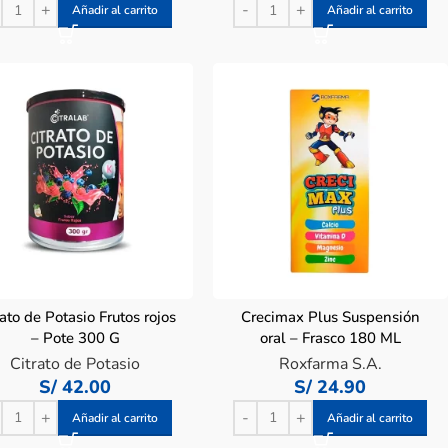
Añadir al carrito
Añadir al carrito
rato de Potasio Frutos rojos
Crecimax Plus Suspensión
– Pote 300 G
oral – Frasco 180 ML
Citrato de Potasio
Roxfarma S.A.
S/
42.00
S/
24.90
Añadir al carrito
Añadir al carrito