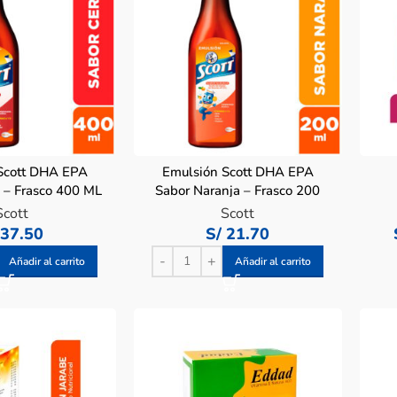
Scott DHA EPA
Emulsión Scott DHA EPA
 – Frasco 400 ML
Sabor Naranja – Frasco 200
ML
Scott
Scott
37.50
S/
21.70
Añadir al carrito
Añadir al carrito