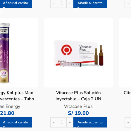
Añadir al carrito
Añadir al carrito
gy Kollplus Max
Vitacose Plus Solución
Cit
rvescentes – Tubo
Inyectable – Caja 2 UN
0 UN
an Energy
Vitacose Plus
21.80
S/
19.00
Añadir al carrito
Añadir al carrito