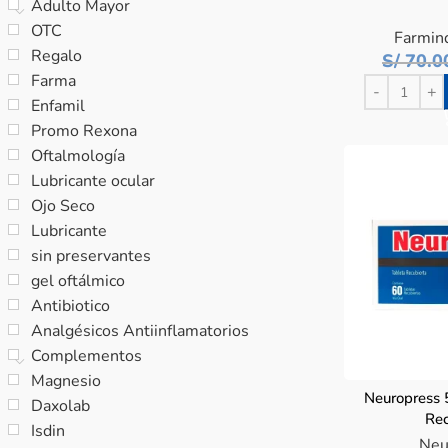
Adulto Mayor
OTC
Farmind
Regalo
S/
70.0
Farma
Enfamil
Promo Rexona
Oftalmología
Lubricante ocular
Ojo Seco
Lubricante
sin preservantes
gel oftálmico
Antibiotico
Analgésicos Antiinflamatorios
Complementos
Magnesio
Neuropress
Daxolab
Rec
Isdin
Neu