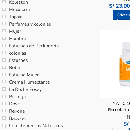
Koleston
S/
23.0
Mecofarm
Selecci
Tapsin
Perfumes y colonias
Mujer
Hombre
Estuches de Perfumería
colonias
Estuches
Bebe
Estuche Mujer
Crema Humectante
La Roche Posay
Portugal
Dove
NAT C 1
Recubierta
Rexona
N
Babysec
S/
Complementos Naturales