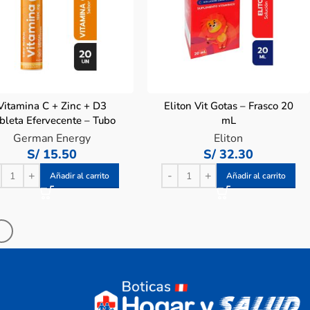
Vitamina C + Zinc + D3
Eliton Vit Gotas – Frasco 20
bleta Efervecente – Tubo
mL
20 Un
German Energy
Eliton
S/
15.50
S/
32.30
Añadir al carrito
Añadir al carrito