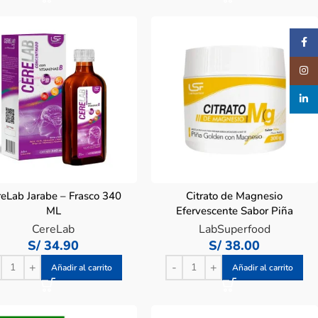
Faceb
Insta
linked
reLab Jarabe – Frasco 340
Citrato de Magnesio
ML
Efervescente Sabor Piña
LabSuperfood – Pote 300G
CereLab
LabSuperfood
S/
34.90
S/
38.00
Añadir al carrito
Añadir al carrito