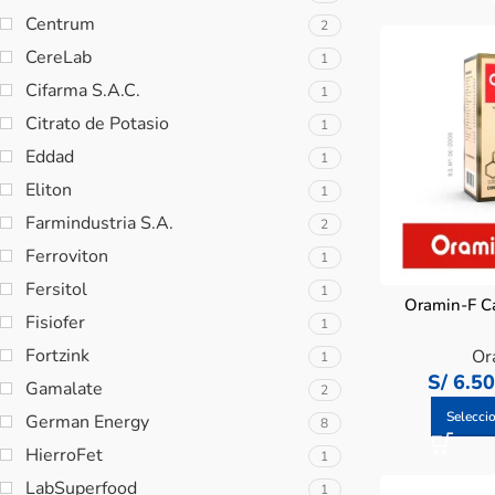
Centrum
2
CereLab
1
Cifarma S.A.C.
1
Citrato de Potasio
1
Eddad
1
Eliton
1
Farmindustria S.A.
2
Ferroviton
1
Fersitol
1
Oramin-F C
Fisiofer
1
Fortzink
Or
1
S/
6.5
Gamalate
2
Selecci
German Energy
8
HierroFet
1
LabSuperfood
1