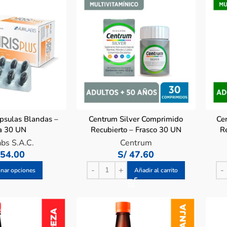
ápsulas Blandas –
Centrum Silver Comprimido
Ce
a 30 UN
Recubierto – Frasco 30 UN
R
abs S.A.C.
Centrum
54.00
S/
47.60
onar opciones
Añadir al carrito