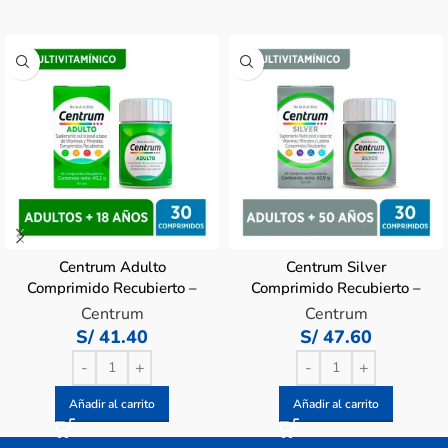
Centrum Adulto
Centrum Silver
Comprimido Recubierto –
Comprimido Recubierto –
Frasco 30 UN
Frasco 30 UN
Centrum
Centrum
S/
41.40
S/
47.60
Añadir al carrito
Añadir al carrito