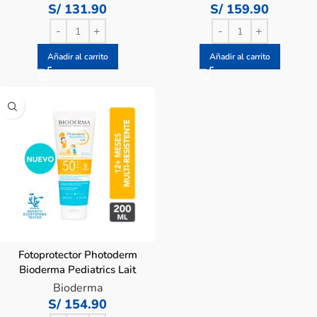
– Frasco 200 Ml
S/
131.90
S/
159.90
Añadir al carrito
Añadir al carrito
Fotoprotector Photoderm
Bioderma Pediatrics Lait
SPF50+ – Tubo 200mL
Bioderma
S/
154.90