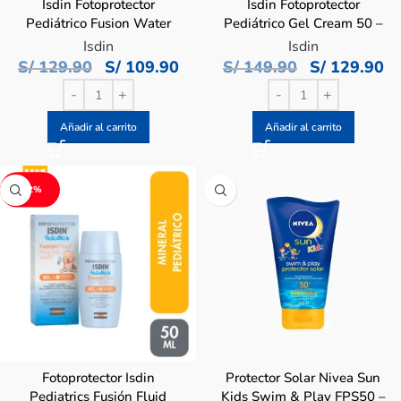
Isdin Fotoprotector
Isdin Fotoprotector
Pediátrico Fusion Water
Pediátrico Gel Cream 50 –
SFF 50 – Frasco 50 ML
Tubo 250 ML
Isdin
Isdin
S/
129.90
S/
109.90
S/
149.90
S/
129.90
Añadir al carrito
Añadir al carrito
-12%
Fotoprotector Isdin
Protector Solar Nivea Sun
Pediatrics Fusión Fluid
Kids Swim & Play FPS50 –