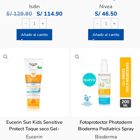
Mineral Baby FPS 50 –
Frasco 150 ML
Isdin
Nivea
Frasco 50 ML
S/
129.90
S/
114.90
S/
46.50
Añadir al carrito
Añadir al carrito
Eucerin Sun Kids Sensitive
Fotoprotector Photoderm
Protect Toque seco Gel-
Bioderma Pediatrics Spray
Crema Ultra-Ligera FPS50
SPF50+ – Frasco 200mL
Eucerin
Bioderma