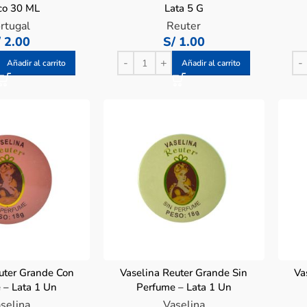
co 30 ML
Lata 5 G
rtugal
Reuter
/
2.00
S/
1.00
Añadir al carrito
Añadir al carrito
uter Grande Con
Vaselina Reuter Grande Sin
Va
 – Lata 1 Un
Perfume – Lata 1 Un
selina
Vaselina