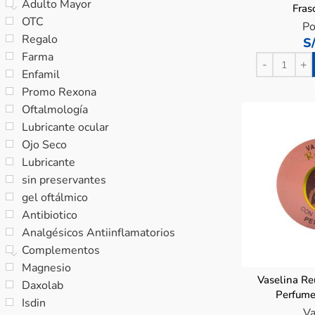
Adulto Mayor
Fras
OTC
Po
Regalo
S
Farma
Enfamil
Promo Rexona
Oftalmología
Lubricante ocular
Ojo Seco
Lubricante
sin preservantes
gel oftálmico
Antibiotico
Analgésicos Antiinflamatorios
Complementos
Magnesio
Vaselina Re
Daxolab
Perfume
Isdin
Va