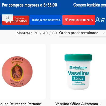
Delivery
Trabaja con nosotros
PROMOCIONES
650 5050
Mostrar
20
40
80
elina Reuter con Perfume
Vaselina Sólida Alkofarma –