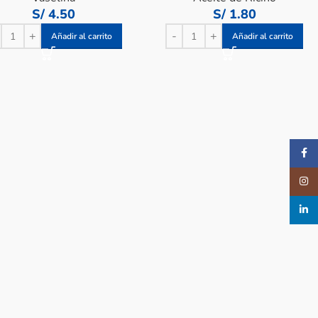
S/
4.50
S/
1.80
Añadir al carrito
Añadir al carrito
Faceb
Insta
linked