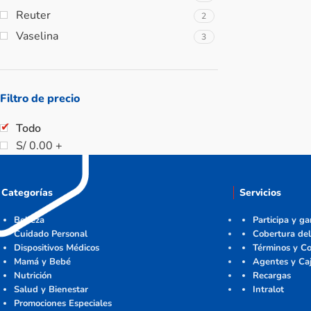
Reuter
2
Vaselina
3
Filtro de precio
Todo
S/
0.00
+
Categorías
Servicios
Belleza
Participa y g
Cuidado Personal
Cobertura del
Dispositivos Médicos
Términos y Co
Mamá y Bebé
Agentes y Ca
Nutrición
Recargas
Salud y Bienestar
Intralot
Promociones Especiales