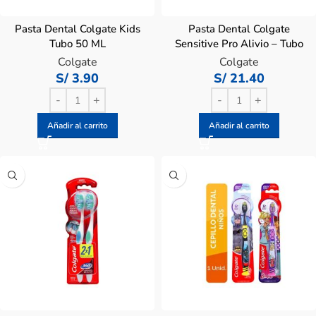
Pasta Dental Colgate Kids
Pasta Dental Colgate
Tubo 50 ML
Sensitive Pro Alivio – Tubo
110 G
Colgate
Colgate
S/
3.90
S/
21.40
Añadir al carrito
Añadir al carrito