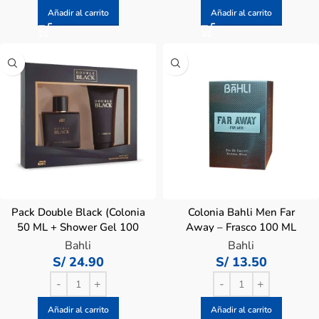
Añadir al carrito
Añadir al carrito
Pack Double Black (Colonia
Colonia Bahli Men Far
50 ML + Shower Gel 100
Away – Frasco 100 ML
ML)
Bahli
Bahli
S/
24.90
S/
13.50
Añadir al carrito
Añadir al carrito