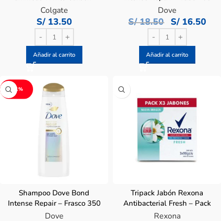
Tubo 75 Ml
ML
Colgate
Dove
S/
13.50
S/
18.50
S/
16.50
Añadir al carrito
Añadir al carrito
-11%
Shampoo Dove Bond
Tripack Jabón Rexona
Intense Repair – Frasco 350
Antibacterial Fresh – Pack
ML
3 UN
Dove
Rexona