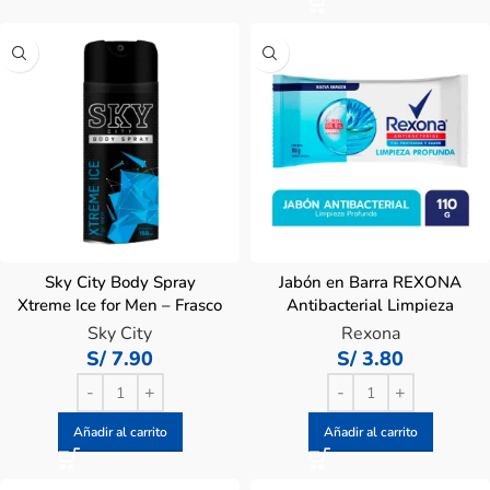
Sky City Body Spray
Jabón en Barra REXONA
Xtreme Ice for Men – Frasco
Antibacterial Limpieza
150 ML
Profunda – Barra 110g
Sky City
Rexona
S/
7.90
S/
3.80
Añadir al carrito
Añadir al carrito