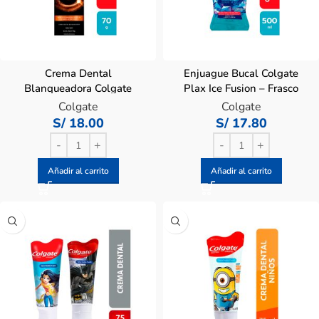
Crema Dental
Enjuague Bucal Colgate
Blanqueadora Colgate
Plax Ice Fusion – Frasco
Luminous White Coffee
500 ML
Colgate
Colgate
Lovers – Tubo 70 G
S/
18.00
S/
17.80
Añadir al carrito
Añadir al carrito