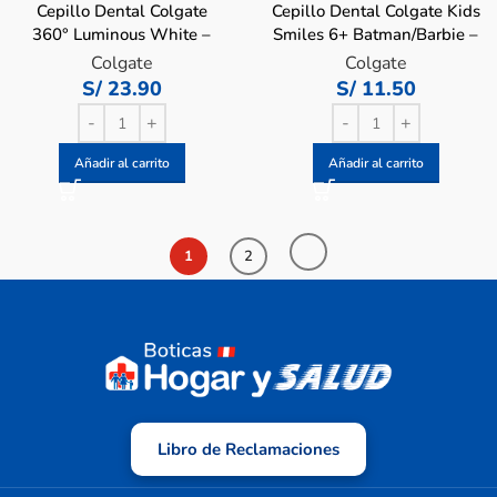
Cepillo Dental Colgate
Cepillo Dental Colgate Kids
360° Luminous White –
Smiles 6+ Batman/Barbie –
Pack 2 UN
Blister 1 UN
Colgate
Colgate
S/
23.90
S/
11.50
Añadir al carrito
Añadir al carrito
1
2
Libro de Reclamaciones