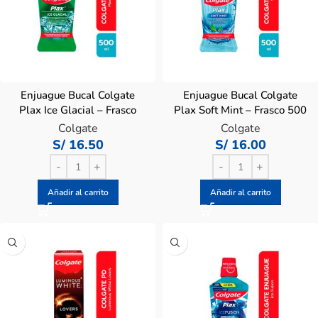
Enjuague Bucal Colgate
Enjuague Bucal Colgate
Plax Ice Glacial – Frasco
Plax Soft Mint – Frasco 500
500 ML
ML
Colgate
Colgate
S/
16.50
S/
16.00
Añadir al carrito
Añadir al carrito