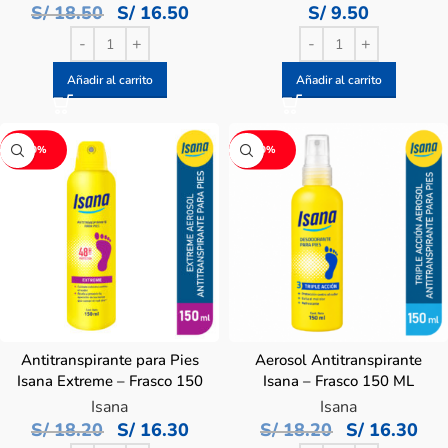
S/
18.50
S/
16.50
S/
9.50
Añadir al carrito
Añadir al carrito
-10%
-10%
Antitranspirante para Pies
Aerosol Antitranspirante
Isana Extreme – Frasco 150
Isana – Frasco 150 ML
ML
Isana
Isana
S/
18.20
S/
16.30
S/
18.20
S/
16.30