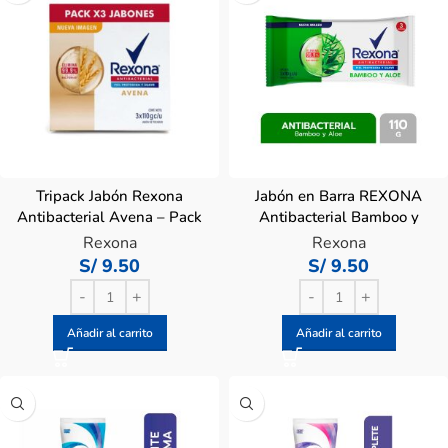
Tripack Jabón Rexona
Jabón en Barra REXONA
Antibacterial Avena – Pack
Antibacterial Bamboo y
3 Un
Aloe 110g – Paquete 3Un
Rexona
Rexona
S/
9.50
S/
9.50
Añadir al carrito
Añadir al carrito