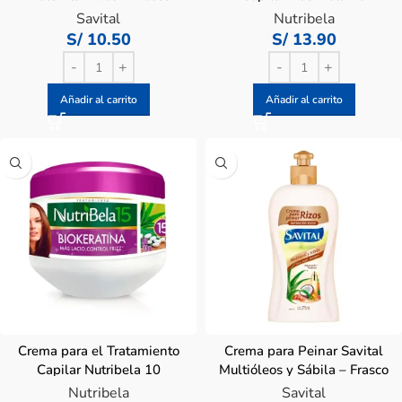
275 ML
Reparación Intensiva – Pote
Savital
Nutribela
300 ML
S/
10.50
S/
13.90
Añadir al carrito
Añadir al carrito
Crema para el Tratamiento
Crema para Peinar Savital
Capilar Nutribela 10
Multióleos y Sábila – Frasco
Biokeratina – Pote 300 ML
275 ML
Nutribela
Savital