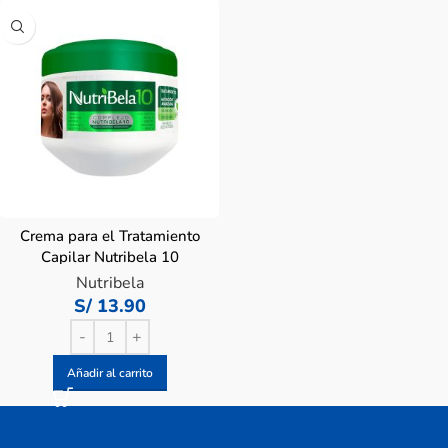
Crema para el Tratamiento
Capilar Nutribela 10
Nutrición Avanzada – Pote
Nutribela
300 ML
S/
13.90
Añadir al carrito