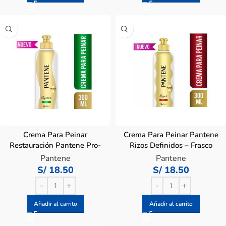
Crema Para Peinar
Crema Para Peinar Pantene
Restauración Pantene Pro-
Rizos Definidos – Frasco
V – Frasco 300 ML
300 Ml
Pantene
Pantene
S/
18.50
S/
18.50
Añadir al carrito
Añadir al carrito