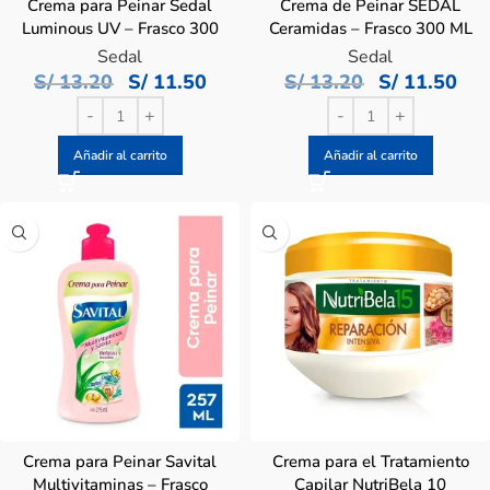
Crema para Peinar Sedal
Crema de Peinar SEDAL
Luminous UV – Frasco 300
Ceramidas – Frasco 300 ML
ML
Sedal
Sedal
S/
13.20
S/
11.50
S/
13.20
S/
11.50
Añadir al carrito
Añadir al carrito
Crema para Peinar Savital
Crema para el Tratamiento
Multivitaminas – Frasco
Capilar NutriBela 10