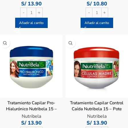
S/
13.90
S/
10.80
Añadir al carrito
Añadir al carrito
Tratamiento Capilar Pro-
Tratamiento Capilar Control
Hialurónico Nutribela 15 –
Caída Nutribela 15 – Pote
Pote 300 ML
300 ML
Nutribela
Nutribela
S/
13.90
S/
13.90