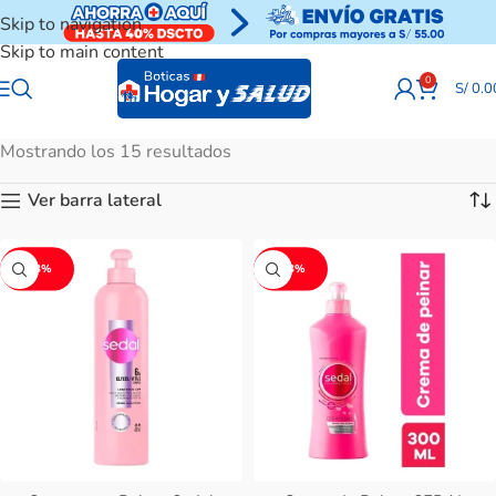
Skip to navigation
Skip to main content
0
S/
0.0
Mostrando los 15 resultados
Ver barra lateral
-13%
-13%