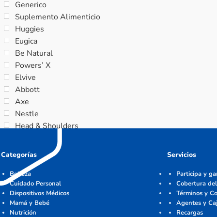
Generico
Suplemento Alimenticio
Huggies
Eugica
Be Natural
Powers’ X
Elvive
Abbott
Axe
Nestle
Head & Shoulders
Categorías
Servicios
Belleza
Participa y g
Cuidado Personal
Cobertura del
Dispositivos Médicos
Términos y Co
Mamá y Bebé
Agentes y Ca
Nutrición
Recargas