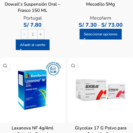
Dowall’s Suspensión Oral –
Mecodilo 5Mg
Frasco 150 ML
Portugal
Mecofarm
S/
7.80
S/
7.30
S/
73.00
-
Seleccionar opciones
Añadir al carrito
Laxanova NF 4g/4ml
Glycolax 17 G Polvo para