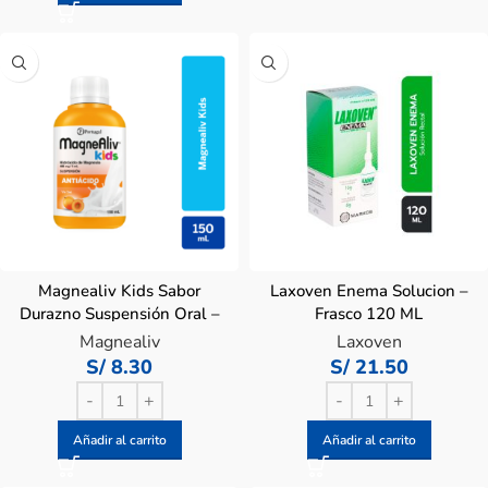
Magnealiv Kids Sabor
Laxoven Enema Solucion –
Durazno Suspensión Oral –
Frasco 120 ML
Frasco 150 ML
Magnealiv
Laxoven
S/
8.30
S/
21.50
Añadir al carrito
Añadir al carrito