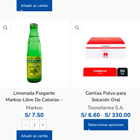
Añadir al carrito
Limonada Purgante
Corrilax Polvo para
Markos-Libre De Calorías –
Solución Oral
Frasco 200 ML
Markos
Tecnofarma S.A.
S/
7.50
S/
6.60
S/
330.00
-
Seleccionar opciones
Añadir al carrito