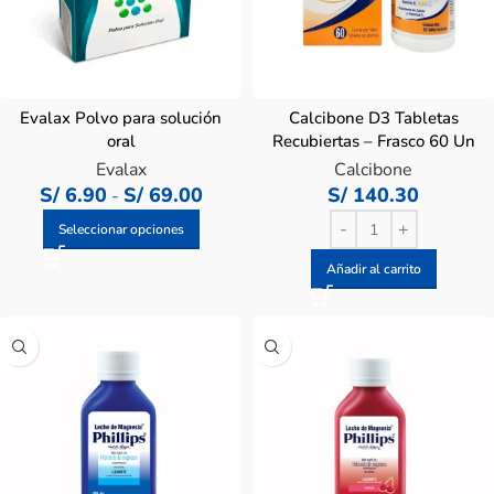
Evalax Polvo para solución
Calcibone D3 Tabletas
oral
Recubiertas – Frasco 60 Un
Evalax
Calcibone
S/
6.90
S/
69.00
S/
140.30
-
Seleccionar opciones
Añadir al carrito