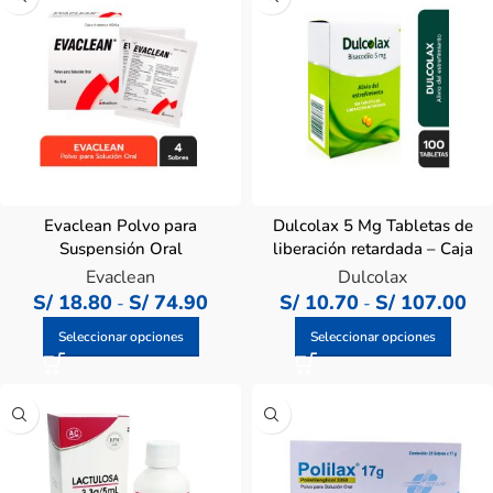
Evaclean Polvo para
Dulcolax 5 Mg Tabletas de
Suspensión Oral
liberación retardada – Caja
100 Un
Evaclean
Dulcolax
S/
18.80
S/
74.90
S/
10.70
S/
107.00
-
-
Seleccionar opciones
Seleccionar opciones