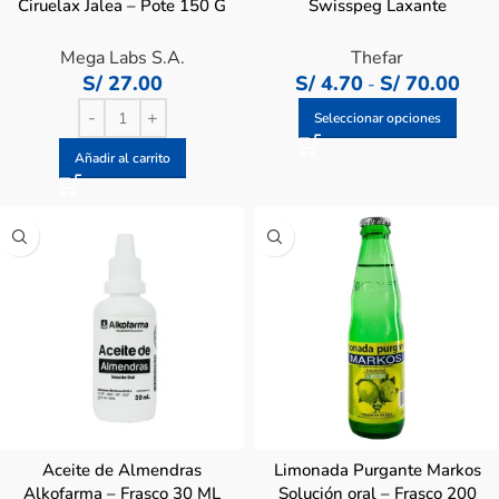
Ciruelax Jalea – Pote 150 G
Swisspeg Laxante
Mega Labs S.A.
Thefar
S/
27.00
S/
4.70
S/
70.00
-
Seleccionar opciones
Añadir al carrito
Aceite de Almendras
Limonada Purgante Markos
Alkofarma – Frasco 30 ML
Solución oral – Frasco 200