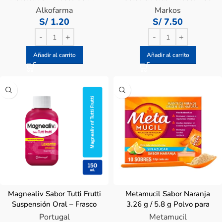
ML
Alkofarma
Markos
S/
1.20
S/
7.50
Añadir al carrito
Añadir al carrito
Magnealiv Sabor Tutti Frutti
Metamucil Sabor Naranja
Suspensión Oral – Frasco
3.26 g / 5.8 g Polvo para
150 ML
Suspensión Oral
Portugal
Metamucil