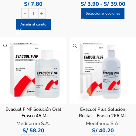
S/
7.80
S/
3.90
S/
39.00
-
Seleccionar opciones
Añadir al carrito
Evacuol F NF Solución Oral
Evacuol Plus Solución
– Frasco 45 ML
Rectal – Frasco 266 ML
Medifarma S.A.
Medifarma S.A.
S/
58.20
S/
40.20