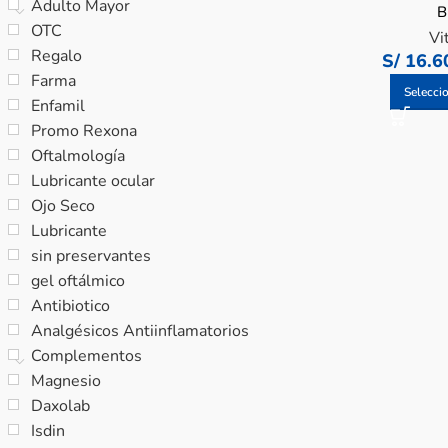
Adulto Mayor
B
OTC
Vi
Regalo
S/
16.6
Farma
Selecci
Enfamil
Promo Rexona
Oftalmología
Lubricante ocular
Ojo Seco
Lubricante
sin preservantes
gel oftálmico
Antibiotico
Analgésicos Antiinflamatorios
Complementos
Magnesio
Daxolab
Isdin