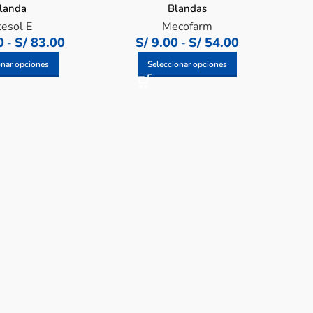
landa
Blandas
tesol E
Mecofarm
0
S/
83.00
S/
9.00
S/
54.00
-
-
onar opciones
Seleccionar opciones