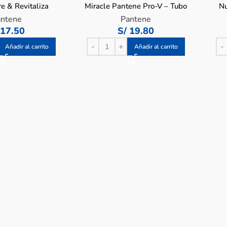
e & Revitaliza
Miracle Pantene Pro-V – Tubo
Nu
 Tubo 90 ML
170 ML
antene
Pantene
17.50
S/
19.80
Añadir al carrito
Añadir al carrito