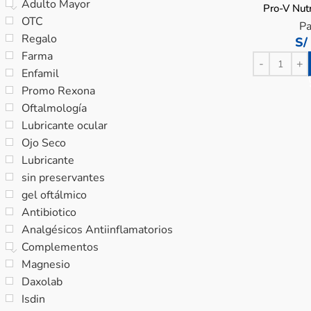
Adulto Mayor
Pro-V Nutr
OTC
Sérum –
P
Regalo
S/
Farma
Enfamil
Promo Rexona
Oftalmología
Lubricante ocular
Ojo Seco
Lubricante
sin preservantes
gel oftálmico
Antibiotico
Analgésicos Antiinflamatorios
Complementos
Magnesio
Daxolab
Isdin