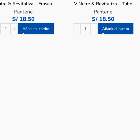
tre & Revitaliza – Frasco
V Nutre & Revitaliza – Tubo
300 ML
250 ML
Pantene
Pantene
S/
18.50
S/
18.50
Añadir al carrito
Añadir al carrito