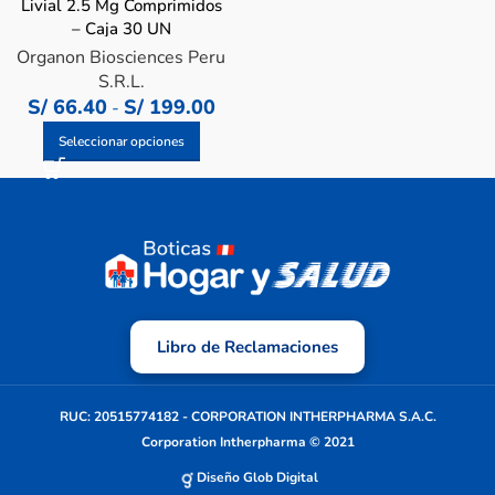
Livial 2.5 Mg Comprimidos
– Caja 30 UN
Organon Biosciences Peru
S.R.L.
S/
66.40
S/
199.00
-
Seleccionar opciones
Libro de Reclamaciones
RUC: 20515774182 - CORPORATION INTHERPHARMA S.A.C.
Corporation Intherpharma © 2021
Diseño Glob Digital