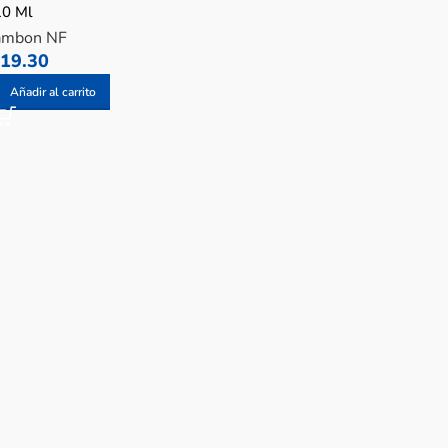
10 Ml
ambon NF
19.30
Añadir al carrito