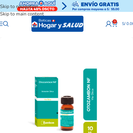
Skip to navigation
Skip to main content
0
S/
0.0