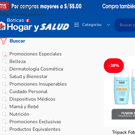
Skip to navigation
Skip to main content
Categorías
Buscar
Promociones Especiales
Belleza
-39%
Dermatología Cosmética
Salud y Bienestar
Promociones Insuperables
Cuidado Personal
Dispositivos Médicos
Mamá y Bebé
Nutrición
Promociones Exclusivas
Productos Equivalentes
Tripack Fot