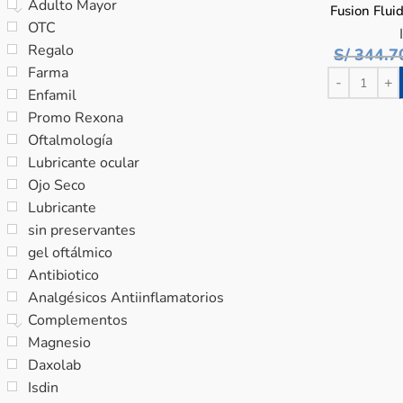
Adulto Mayor
Fusion Flui
OTC
Regalo
S/
344.7
Farma
Enfamil
Promo Rexona
Oftalmología
Lubricante ocular
Ojo Seco
Lubricante
sin preservantes
gel oftálmico
Antibiotico
Analgésicos Antiinflamatorios
Complementos
Magnesio
Daxolab
Isdin