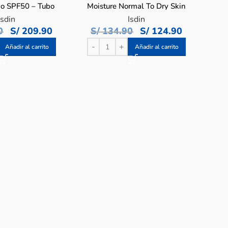
do SPF50 – Tubo
Moisture Normal To Dry Skin
50 ML
– Pote 50 ML
Isdin
Isdin
0
S/
209.90
S/
134.90
S/
124.90
Añadir al carrito
Añadir al carrito