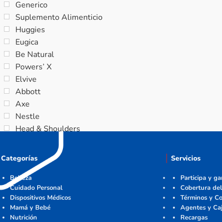
Generico
Suplemento Alimenticio
Huggies
Eugica
Be Natural
Powers’ X
Elvive
Abbott
Axe
Nestle
Head & Shoulders
Categorías
Servicios
Belleza
Participa y g
Cuidado Personal
Cobertura del
Dispositivos Médicos
Términos y Co
Mamá y Bebé
Agentes y Ca
Nutrición
Recargas