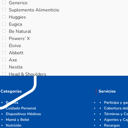
Generico
Suplemento Alimenticio
Huggies
Eugica
Be Natural
Powers’ X
Elvive
Abbott
Axe
Nestle
Head & Shoulders
Categorías
Servicios
Belleza
Participa y g
Cuidado Personal
Cobertura del
Dispositivos Médicos
Términos y Co
Mamá y Bebé
Agentes y Ca
Nutrición
Recargas