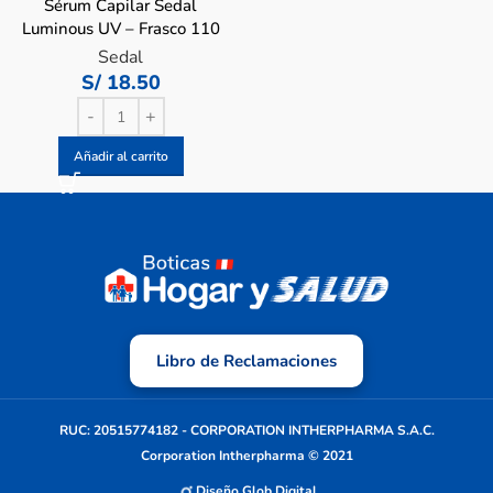
Sérum Capilar Sedal
Luminous UV – Frasco 110
ML
Sedal
S/
18.50
Añadir al carrito
Libro de Reclamaciones
RUC: 20515774182 - CORPORATION INTHERPHARMA S.A.C.
Corporation Intherpharma © 2021
Diseño Glob Digital