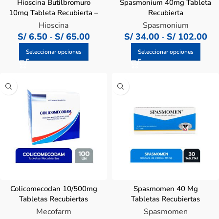
Hioscina Butilbromuro
Spasmonium 40mg Tableta
10mg Tableta Recubierta –
Recubierta
Caja 100 UN
Hioscina
Spasmonium
S/
6.50
S/
65.00
S/
34.00
S/
102.00
-
-
Seleccionar opciones
Seleccionar opciones
Colicomecodan 10/500mg
Spasmomen 40 Mg
Tabletas Recubiertas
Tabletas Recubiertas
Mecofarm
Spasmomen