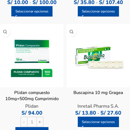
S/
10.00
S/
100.00
S/
35.80
S/
107.40
-
-
Seleccionar opciones
Seleccionar opciones
Plidan compuesto
Buscapina 10 mg Gragea
10mg+500mg Comprimido
Recubierto – Caja 100 Un
Plidan
Inretail Pharma S.A.
S/
94.00
S/
13.80
S/
27.60
-
Seleccionar opciones