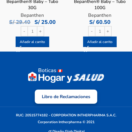
Bepanthen® Baby – Tubo
Bepanthen® Baby – Tubo
30G
100G
Bepanthen
Bepanthen
S/
29.40
S/
25.00
S/
60.50
Añadir al carrito
Añadir al carrito
Libro de Reclamaciones
RUC: 20515774182 - CORPORATION INTHERPHARMA S.A.C.
Corporation Intherpharma © 2021
Diseño Glob Digital