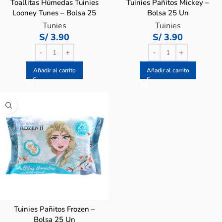
Toallitas Húmedas Tuinies
Tuinies Pañitos Mickey –
Looney Tunes – Bolsa 25
Bolsa 25 Un
UN
Tunies
Tuinies
S/
3.90
S/
3.90
Añadir al carrito
Añadir al carrito
Tuinies Pañitos Frozen –
Bolsa 25 Un