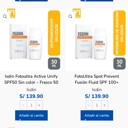
Isdin Fotoultra Active Unify
FotoUltra Spot Prevent
SPF50 Sin color – Frasco 50
Fusión Fluid SPF 100+
ML
Isdin – Frasco 50 Ml
Isdin
Isdin
S/
139.90
S/
139.90
Añadir al carrito
Añadir al carrito