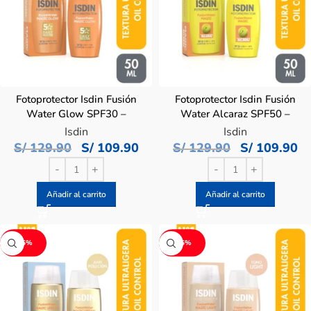
Fotoprotector Isdin Fusión
Fotoprotector Isdin Fusión
Water Glow SPF30 –
Water Alcaraz SPF50 –
Frasco 50 ML
Frasco 50 ML
Isdin
Isdin
S/
129.90
S/
109.90
S/
129.90
S/
109.90
Añadir al carrito
Añadir al carrito
-15%
-15%