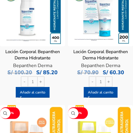
Loción Corporal Bepanthen
Loción Corporal Bepanthen
Derma Hidratante
Derma Hidratante
Restauradora – Frasco 400
Restauradora – Tubo 200
Bepanthen Derma
Bepanthen Derma
ML
ML
S/
100.20
S/
85.20
S/
70.90
S/
60.30
Añadir al carrito
Añadir al carrito
-15%
-15%