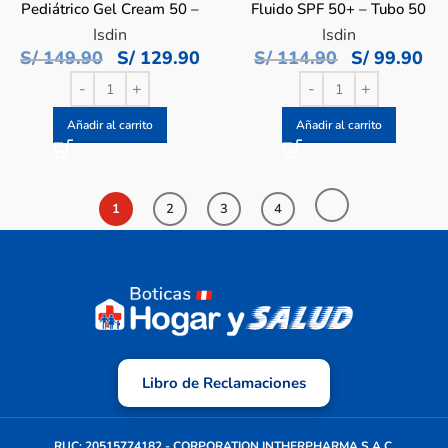
Pediátrico Gel Cream 50 –
Fluido SPF 50+ – Tubo 50
Tubo 250 ML
ML
Isdin
Isdin
S/
149.90
S/
129.90
S/
114.90
S/
99.90
Añadir al carrito
Añadir al carrito
1
2
3
4
Libro de Reclamaciones
RUC: 20515774182 - CORPORATION INTHERPHARMA S.A.C.