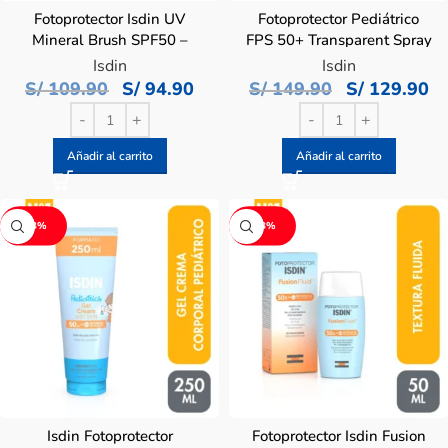
Fotoprotector Isdin UV
Fotoprotector Pediátrico
Mineral Brush SPF50 –
FPS 50+ Transparent Spray
Frasco 2 G
Wet Skin Isdin – Frasco
Isdin
Isdin
250 ml
S/
109.90
S/
94.90
S/
149.90
S/
129.90
Añadir al carrito
Añadir al carrito
-13%
-13%
Isdin Fotoprotector
Fotoprotector Isdin Fusion