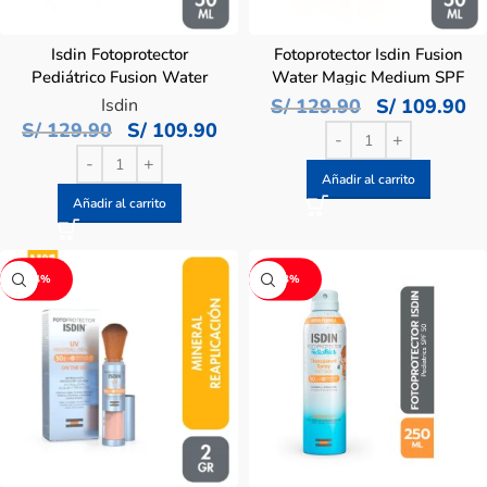
Isdin Fotoprotector
Fotoprotector Isdin Fusion
Pediátrico Fusion Water
Water Magic Medium SPF
SFF 50 – Frasco 50 ML
50 – Frasco 50 ML
Isdin
S/
129.90
S/
109.90
S/
129.90
S/
109.90
Añadir al carrito
Añadir al carrito
-14%
-13%