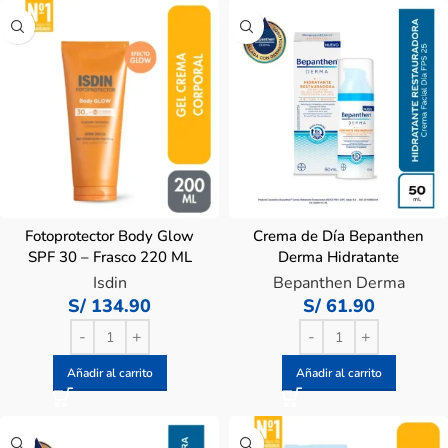
Fotoprotector Body Glow
Crema de Día Bepanthen
SPF 30 – Frasco 220 ML
Derma Hidratante
Restauradora – Frasco 50
Isdin
Bepanthen Derma
ML
S/
134.90
S/
61.90
Añadir al carrito
Añadir al carrito