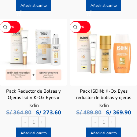
Añadir al carrito
Añadir al carrito
-25%
-24%
Pack Reductor de Bolsas y
Pack ISDIN: K-Ox Eyes
Ojeras Isdin K-Ox Eyes x
reductor de bolsas y ojeras
15ml
+ Melaclear Serum
Isdin
Isdin
Advanced
S/
364.80
S/
273.60
S/
489.80
S/
369.90
Añadir al carrito
Añadir al carrito