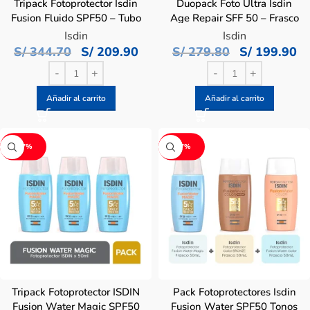
Tripack Fotoprotector Isdin
Duopack Foto Ultra Isdin
Fusion Fluido SPF50 – Tubo
Age Repair SFF 50 – Frasco
50 ML
50 ML
Isdin
Isdin
S/
344.70
S/
209.90
S/
279.80
S/
199.90
Añadir al carrito
Añadir al carrito
-27%
-27%
Tripack Fotoprotector ISDIN
Pack Fotoprotectores Isdin
Fusion Water Magic SPF50
Fusion Water SPF50 Tonos