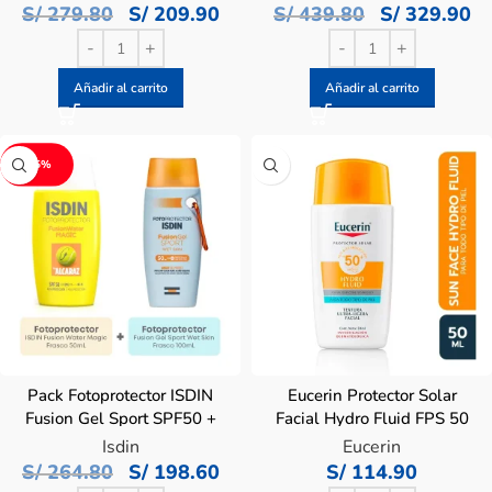
Stick SPF50
Age Repair Color fusion
S/
279.80
S/
209.90
S/
439.80
S/
329.90
Water SPF 50 x 50 ML
Añadir al carrito
Añadir al carrito
-25%
Pack Fotoprotector ISDIN
Eucerin Protector Solar
Fusion Gel Sport SPF50 +
Facial Hydro Fluid FPS 50
Fusión Water Alcaraz
Ultra Ligero – Pote 50 mL
Isdin
Eucerin
SPF50
S/
264.80
S/
198.60
S/
114.90