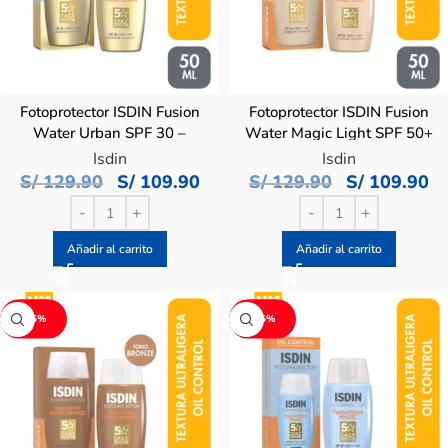
Fotoprotector ISDIN Fusion
Fotoprotector ISDIN Fusion
Water Urban SPF 30 –
Water Magic Light SPF 50+
Frasco 50 ML
– Frasco 50 ML
Isdin
Isdin
S/
129.90
S/
109.90
S/
129.90
S/
109.90
Añadir al carrito
Añadir al carrito
-15%
-15%