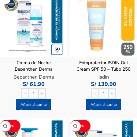
Crema de Noche
Fotoprotector ISDIN Gel
Bepanthen Derma
Cream SPF 50 – Tubo 250
Hidratante Restauradora –
ML
Bepanthen Derma
Isdin
Frasco 50 ML
S/
61.90
S/
139.90
Añadir al carrito
Añadir al carrito
-15%
-15%