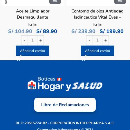
Aceite Limpiador
Contorno de ojos Antiedad
Desmaquillante
Isdinceutics Vital Eyes –
Isdinceutics Essential
Pote 15 ML
Isdin
Isdin
Cleansing – Frasco 200 ML
S/
104.90
S/
89.90
S/
239.90
S/
199.90
Añadir al carrito
Añadir al carrito
Libro de Reclamaciones
RUC: 20515774182 - CORPORATION INTHERPHARMA S.A.C.
Corporation Intherpharma © 2021