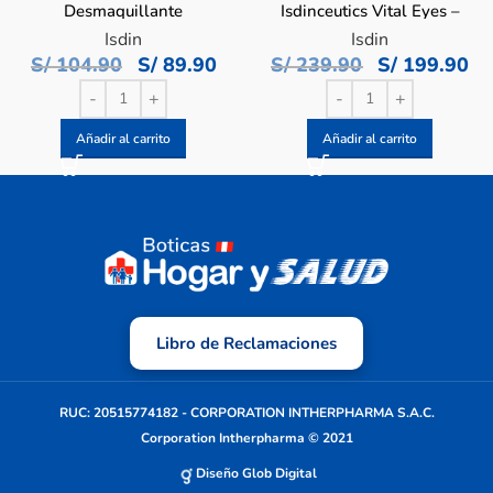
Desmaquillante
Isdinceutics Vital Eyes –
Isdinceutics Essential
Pote 15 ML
Isdin
Isdin
Cleansing – Frasco 200 ML
S/
104.90
S/
89.90
S/
239.90
S/
199.90
Añadir al carrito
Añadir al carrito
Libro de Reclamaciones
RUC: 20515774182 - CORPORATION INTHERPHARMA S.A.C.
Corporation Intherpharma © 2021
Diseño Glob Digital