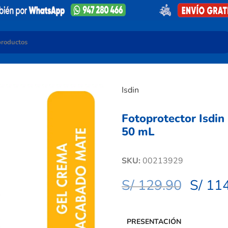
Isdin
Fotoprotector Isdin
50 mL
SKU:
00213929
S/
129.90
S/
114
PRESENTACIÓN