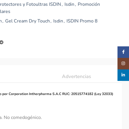
rotectores y Fotoultras ISDIN
,
Isdin
,
Promoción
lares
n
,
Gel Cream Dry Touch
,
Isdin
,
ISDIN Promo 8
Faceb
Insta
linked
Advertencias
o por Corporation Intherpharma S.A.C RUC: 20515774182 (Ley 32033)
asa. No comedogénico.