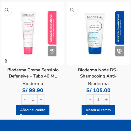
Bioderma Crema Sensibio
Bioderma Nodé DS+
Defensive – Tubo 40 ML
Shampooing Anti-
Dandruff Intense Shampoo
Bioderma
Bioderma
– Tubo 125 ML
S/
99.90
S/
105.00
Añadir al carrito
Añadir al carrito