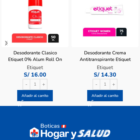
Desodorante Clasico
Desodorante Crema
Etiquet 0% Alum Roll On
Antitranspirante Etiquet
– Frasco 50 ML
Women – Tubo 75 G
Etiquet
Etiquet
S/
16.00
S/
14.30
Añadir al carrito
Añadir al carrito