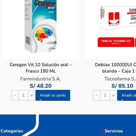
Ceregen Vit 10 Solución oral –
Deblax 100000UI C
Frasco 180 ML
blanda – Caja 1
Farmindustria S.A.
Tecnofarma S.
S/
48.20
S/
85.10
Añadir al carrito
Añadir al
Categorías
Servicios