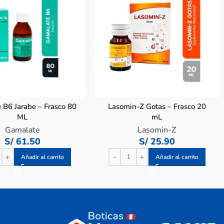
 B6 Jarabe – Frasco 80
Lasomin-Z Gotas – Frasco 20
ML
mL
Gamalate
Lasomin-Z
S/
61.50
S/
25.90
Añadir al carrito
Añadir al carrito