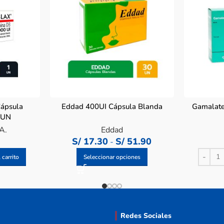
ápsula
Eddad 400UI Cápsula Blanda
Gamalate
 UN
A.
Eddad
S/
17.30
S/
51.90
-
 carrito
Seleccionar opciones
Redes Sociales