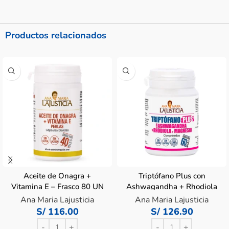
Productos relacionados
Aceite de Onagra +
Triptófano Plus con
Vitamina E – Frasco 80 UN
Ashwagandha + Rhodiola
y Magnesio – Frasco 60
Ana Maria Lajusticia
Ana Maria Lajusticia
UN
S/
116.00
S/
126.90