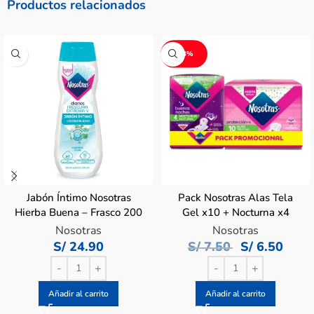
Productos relacionados
-13%
Jabón Íntimo Nosotras
Pack Nosotras Alas Tela
Hierba Buena – Frasco 200
Gel x10 + Nocturna x4
ML
Nosotras
Nosotras
S/
24.90
S/
7.50
S/
6.50
Añadir al carrito
Añadir al carrito