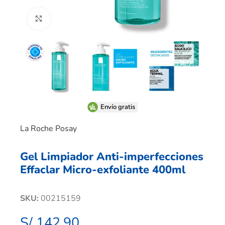
Clic para ampliar
Envío gratis
La Roche Posay
Gel Limpiador Anti-imperfecciones
Effaclar Micro-exfoliante 400ml
SKU:
00215159
S/
142.90