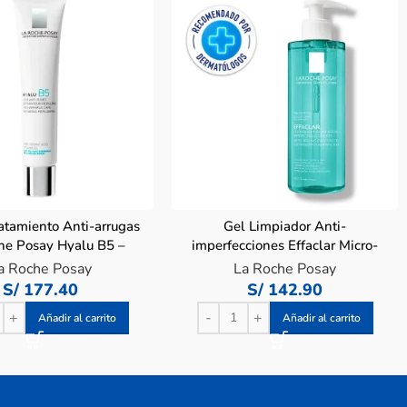
atamiento Anti-arrugas
Gel Limpiador Anti-
he Posay Hyalu B5 –
imperfecciones Effaclar Micro-
Tubo 40 ML
exfoliante 400ml
a Roche Posay
La Roche Posay
S/
177.40
S/
142.90
Añadir al carrito
Añadir al carrito