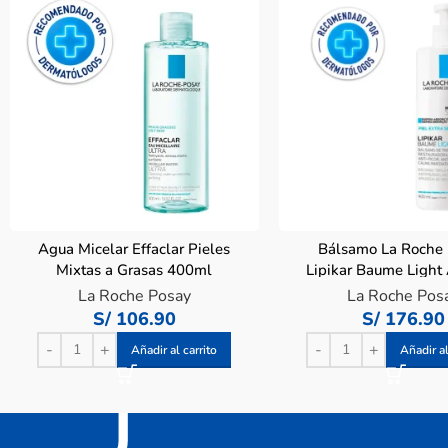
Agua Micelar Effaclar Pieles
Bálsamo La Roche
Mixtas a Grasas 400ml
Lipikar Baume Ligh
Frasco 400 M
La Roche Posay
La Roche Pos
S/
106.90
S/
176.90
Añadir al carrito
Añadir al