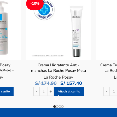
-10%
 Posay
Crema Hidratante Anti-
Crema Tr
t AP+M –
manchas La Roche Posay Mela
La Roc
L
B3 – Tubo 40ML
ay
La Roche Posay
L
S/
174.90
S/
157.40
 carrito
Añadir al carrito