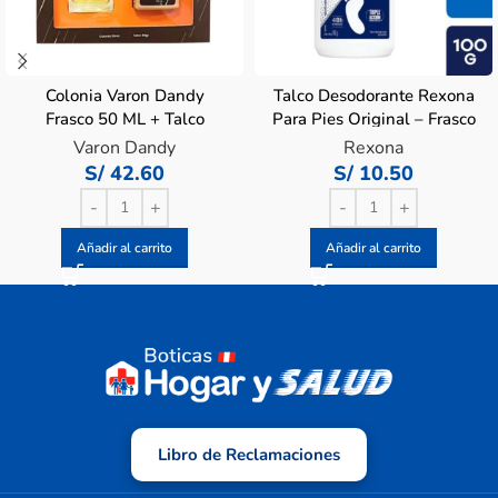
Colonia Varon Dandy
Talco Desodorante Rexona
Frasco 50 ML + Talco
Para Pies Original – Frasco
Frasco 80 G
100 G
Varon Dandy
Rexona
S/
42.60
S/
10.50
Añadir al carrito
Añadir al carrito
Libro de Reclamaciones