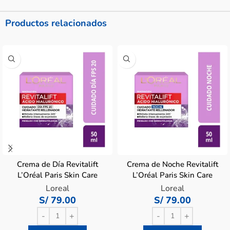
Productos relacionados
Crema de Día Revitalift
Crema de Noche Revitalift
L’Oréal Paris Skin Care
L’Oréal Paris Skin Care
Ácido Hialurónico – Pote
Ácido Hialurónico – Pote
Loreal
Loreal
50 ML
50 ML
S/
79.00
S/
79.00