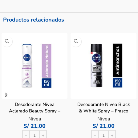
Productos relacionados
Desodorante Nivea
Desodorante Nivea Black
Aclarado Beauty Spray –
& White Spray – Frasco
Frasco 150 ML
150 ML
Nivea
Nivea
S/
21.00
S/
21.00