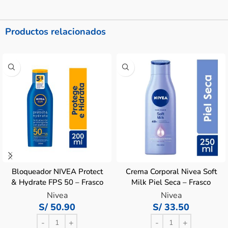
Productos relacionados
Bloqueador NIVEA Protect
Crema Corporal Nivea Soft
& Hydrate FPS 50 – Frasco
Milk Piel Seca – Frasco
200ml
250 ML
Nivea
Nivea
S/
50.90
S/
33.50