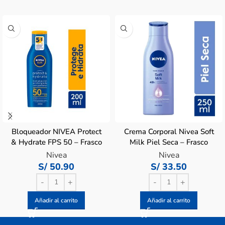
Bloqueador NIVEA Protect
Crema Corporal Nivea Soft
& Hydrate FPS 50 – Frasco
Milk Piel Seca – Frasco
200ml
250 ML
Nivea
Nivea
S/
50.90
S/
33.50
Añadir al carrito
Añadir al carrito