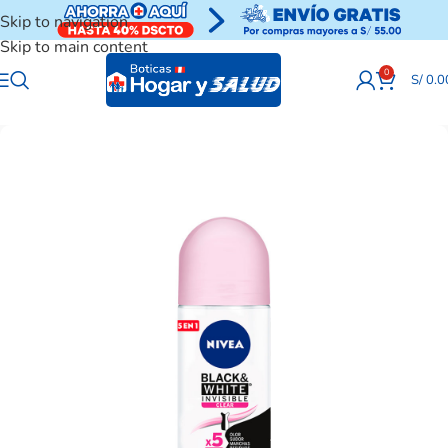
Skip to navigation
Skip to main content
0
S/
0.0