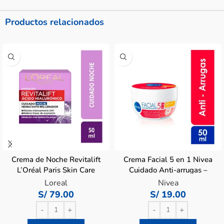
Productos relacionados
Crema de Noche Revitalift
Crema Facial 5 en 1 Nivea
L’Oréal Paris Skin Care
Cuidado Anti-arrugas –
Ácido Hialurónico – Pote
Pote 50 ML
Loreal
Nivea
50 ML
S/
79.00
S/
19.00