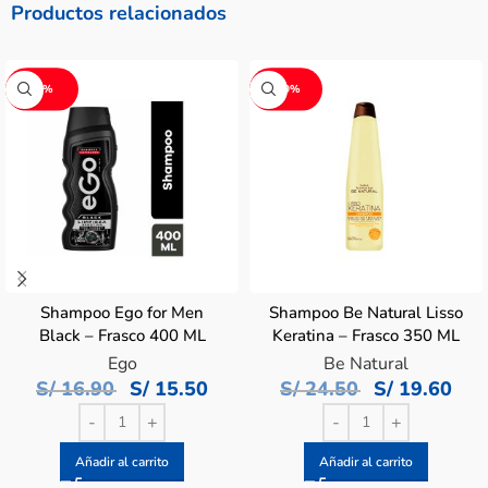
Productos relacionados
-8%
-20%
Shampoo Ego for Men
Shampoo Be Natural Lisso
Black – Frasco 400 ML
Keratina – Frasco 350 ML
Ego
Be Natural
S/
16.90
S/
15.50
S/
24.50
S/
19.60
Añadir al carrito
Añadir al carrito