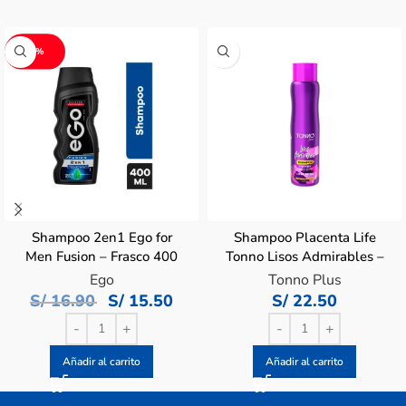
-8%
Shampoo 2en1 Ego for
Shampoo Placenta Life
Men Fusion – Frasco 400
Tonno Lisos Admirables –
ML
Frasco 400 ML
Ego
Tonno Plus
S/
16.90
S/
15.50
S/
22.50
Añadir al carrito
Añadir al carrito