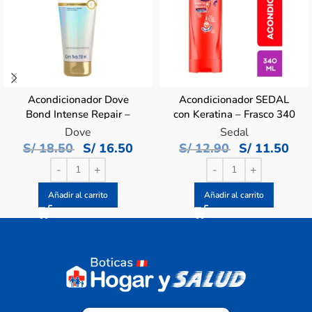
Acondicionador Dove
Acondicionador SEDAL
Bond Intense Repair –
con Keratina – Frasco 340
Tubo 250 ML
ML
Dove
Sedal
S/
18.50
S/
16.50
S/
12.90
S/
11.50
Añadir al carrito
Añadir al carrito