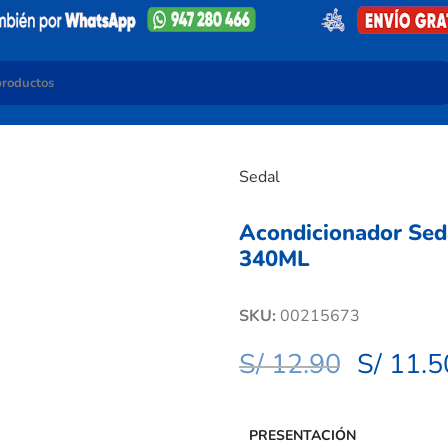
Sedal
Acondicionador Seda
340ML
SKU:
00215673
S/
12.90
S/
11.5
PRESENTACIÓN