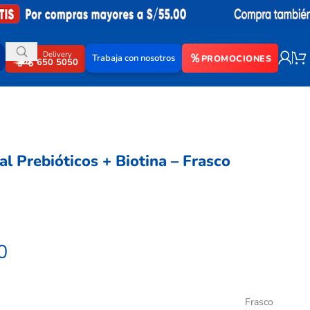
Delivery
Trabaja con nosotros
PROMOCIONES
650 5050
l Prebióticos + Biotina – Frasco
0
Frasco