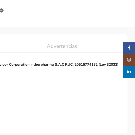
Advertencias
Faceb
Insta
o por Corporation Intherpharma S.A.C RUC: 20515774182 (Ley 32033)
linked