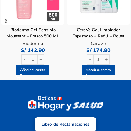
Bioderma Gel Sensibio
CeraVe Gel Limpiador
Moussant – Frasco 500 ML
Espumoso + Refill – Bolsa
473 ml
Bioderma
CeraVe
S/
142.90
S/
174.80
Añadir al carrito
Añadir al carrito
Libro de Reclamaciones