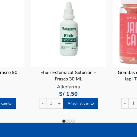
rasco 90
Elixir Estomacal Solución –
Gomitas 
Frasco 30 ML
Japi 
Alkofarma
S/
1.50
 carrito
Añadir al carrito