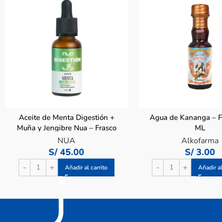
Aceite de Menta Digestión +
Agua de Kananga – F
Muña y Jengibre Nua – Frasco
ML
30 ML
NUA
Alkofarma
S/
45.00
S/
3.00
Añadir al carrito
Añadir al